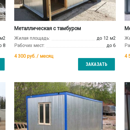
Металлическая с тамбуром
Ме
 м2
Жилая площадь:
до 12 м2
Жи
о 8
Рабочих мест:
до 6
Ра
4 300
руб. / месяц
4 
ЗАКАЗАТЬ