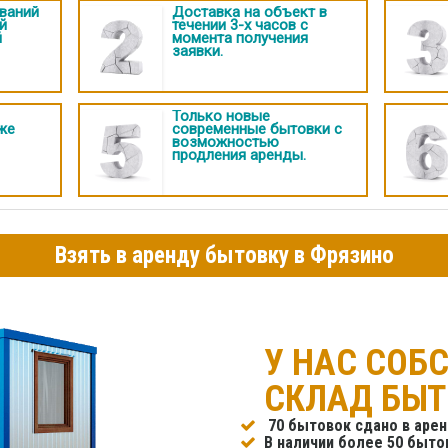
ваний
Доставка на объект в
й
течении 3-х часов с
й
момента получения
заявки.
Только новые
же
современные бытовки с
возможностью
продления аренды.
Взять в аренду бытовку в Фрязино
У НАС СОБ
СКЛАД БЫ
70 бытовок сдано в арен
В наличии более 50 бытов