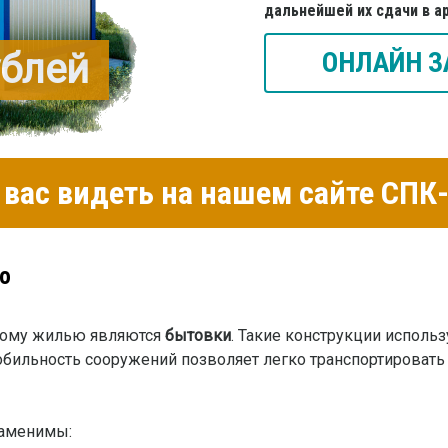
дальнейшей их сдачи в а
ублей
ОНЛАЙН З
вас видеть на нашем сайте СП
о
ному жилью являются
бытовки
. Такие конструкции исполь
ильность сооружений позволяет легко транспортировать 
заменимы: