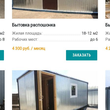
Бытовка распошонка
Бы
 м2
Жилая площадь:
18-12 м2
Жи
о 8
Рабочих мест:
до 6
Ра
4 300
руб. / месяц
4 
ЗАКАЗАТЬ